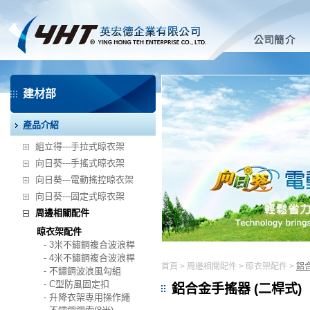
建材部
產品介紹
組立得---手拉式晾衣架
向日葵---手搖式晾衣架
向日葵---電動搖控晾衣架
向日葵---固定式晾衣架
周邊相關配件
晾衣架配件
- 3米不鏽鋼複合波浪桿
- 4米不鏽鋼複合波浪桿
首頁
>
周邊相關配件
>
晾衣架配件
>
鋁合
- 不鏽鋼波浪風勾組
- C型防風固定扣
鋁合金手搖器 (二桿式)
- 升降衣架專用操作繩