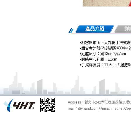
產品介紹
詳
•
相容於市面上大部份手搖式曬
•
鋁合金外殼(內部鋼索#304材質
•
底座尺寸：寬13cm*高7cm
•
螺絲中心孔距：11cm
•
手搖桿長度
：
11.5cm / 握把6
Address：新北市242新莊區頭前路15巷32
mail：diyhand.com@msa.hinet.net Copyri